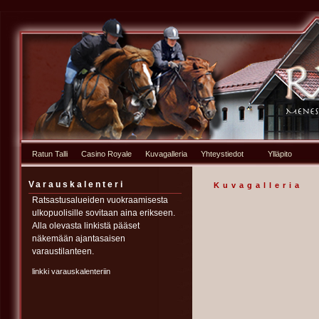
Ratun Talli
Casino Royale
Kuvagalleria
Yhteystiedot
Ylläpito
Varauskalenteri
Kuvagalleria
Ratsastusalueiden vuokraamisesta
ulkopuolisille sovitaan aina erikseen.
Alla olevasta linkistä pääset
näkemään ajantasaisen
varaustilanteen.
linkki varauskalenteriin